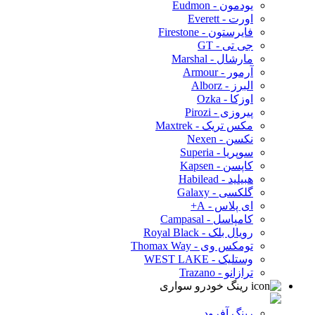
یودمون - Eudmon
اورت - Everett
فایرستون - Firestone
جی تی - GT
مارشال - Marshal
آرمور - Armour
البرز - Alborz
اوزکا - Ozka
پیروزی - Pirozi
مکس تریک - Maxtrek
نکسن - Nexen
سوپریا - Superia
کاپسن - Kapsen
هبیلید - Habilead
گلکسی - Galaxy
ای پلاس - A+
کامپاسل - Campasal
رویال بلک - Royal Black
تومکس وی - Thomax Way
وستلیک - WEST LAKE
ترازانو - Trazano
رینگ خودرو سواری
رینگ آفرود