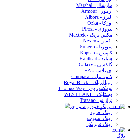
مارشال - Marshal
آرمور - Armour
البرز - Alborz
اوزکا - Ozka
پیروزی - Pirozi
مکس تریک - Maxtrek
نکسن - Nexen
سوپریا - Superia
کاپسن - Kapsen
هبیلید - Habilead
گلکسی - Galaxy
ای پلاس - A+
کامپاسل - Campasal
رویال بلک - Royal Black
تومکس وی - Thomax Way
وستلیک - WEST LAKE
ترازانو - Trazano
رینگ خودرو سواری
رینگ آفرود
رینگ اسپرت
رینگ فابریکی
بلاگ