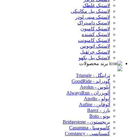
لاستیک غلطک
لاستیک بیل مکانیکی
لاستیک مینی لودر
لاستیک دامپتراک
لاستیک کامیون
لاستیک کشنده
لاستیک کامیونت
لاستیک اتوبوس
لاستیک جرثقیل
لاستیک بیل بکهو
برند محصولات
تراینگل - Triangle
گودراید - GoodRide
آیلوس - Aeolus
آلویزران - AlwaysRun
آپولو - Apollo
آئوفاین - Aufine
بارز - Barez
بوتو - Boto
بریجستون - Bridgestone
کاسومینا - Casumina
کنستانسی - Constancy