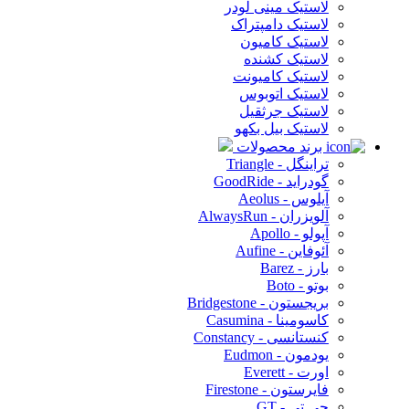
لاستیک مینی لودر
لاستیک دامپتراک
لاستیک کامیون
لاستیک کشنده
لاستیک کامیونت
لاستیک اتوبوس
لاستیک جرثقیل
لاستیک بیل بکهو
برند محصولات
تراینگل - Triangle
گودراید - GoodRide
آیلوس - Aeolus
آلویزران - AlwaysRun
آپولو - Apollo
آئوفاین - Aufine
بارز - Barez
بوتو - Boto
بریجستون - Bridgestone
کاسومینا - Casumina
کنستانسی - Constancy
یودمون - Eudmon
اورت - Everett
فایرستون - Firestone
جی تی - GT