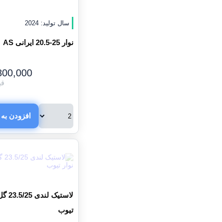
سال تولید: 2024
نوار 25-20.5 ایرانی AS
800,000
قی
افزودن به 
لاستیک 
تیوب