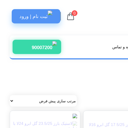
0
ثبت نام | ورود
 و تماس
90007200