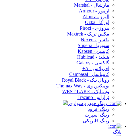
مارشال - Marshal
آرمور - Armour
البرز - Alborz
اوزکا - Ozka
پیروزی - Pirozi
مکس تریک - Maxtrek
نکسن - Nexen
سوپریا - Superia
کاپسن - Kapsen
هبیلید - Habilead
گلکسی - Galaxy
ای پلاس - A+
کامپاسل - Campasal
رویال بلک - Royal Black
تومکس وی - Thomax Way
وستلیک - WEST LAKE
ترازانو - Trazano
رینگ خودرو سواری
رینگ آفرود
رینگ اسپرت
رینگ فابریکی
بلاگ