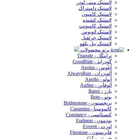
لاستیک مینی لودر
لاستیک دامپتراک
لاستیک کامیون
لاستیک کشنده
لاستیک کامیونت
لاستیک اتوبوس
لاستیک جرثقیل
لاستیک بیل بکهو
برند محصولات
تراینگل - Triangle
گودراید - GoodRide
آیلوس - Aeolus
آلویزران - AlwaysRun
آپولو - Apollo
آئوفاین - Aufine
بارز - Barez
بوتو - Boto
بریجستون - Bridgestone
کاسومینا - Casumina
کنستانسی - Constancy
یودمون - Eudmon
اورت - Everett
فایرستون - Firestone
جی تی - GT