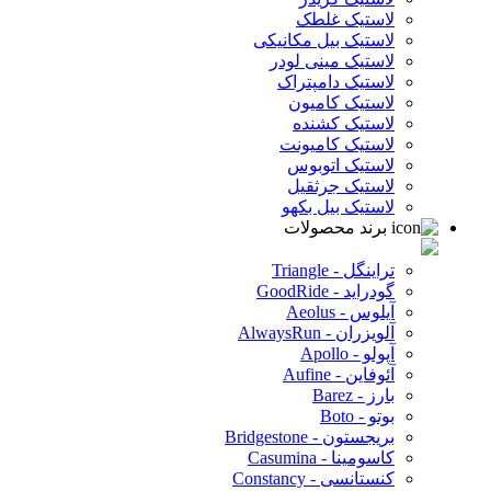
لاستیک غلطک
لاستیک بیل مکانیکی
لاستیک مینی لودر
لاستیک دامپتراک
لاستیک کامیون
لاستیک کشنده
لاستیک کامیونت
لاستیک اتوبوس
لاستیک جرثقیل
لاستیک بیل بکهو
برند محصولات
تراینگل - Triangle
گودراید - GoodRide
آیلوس - Aeolus
آلویزران - AlwaysRun
آپولو - Apollo
آئوفاین - Aufine
بارز - Barez
بوتو - Boto
بریجستون - Bridgestone
کاسومینا - Casumina
کنستانسی - Constancy