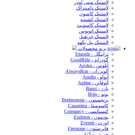
لاستیک مینی لودر
لاستیک دامپتراک
لاستیک کامیون
لاستیک کشنده
لاستیک کامیونت
لاستیک اتوبوس
لاستیک جرثقیل
لاستیک بیل بکهو
برند محصولات
تراینگل - Triangle
گودراید - GoodRide
آیلوس - Aeolus
آلویزران - AlwaysRun
آپولو - Apollo
آئوفاین - Aufine
بارز - Barez
بوتو - Boto
بریجستون - Bridgestone
کاسومینا - Casumina
کنستانسی - Constancy
یودمون - Eudmon
اورت - Everett
فایرستون - Firestone
جی تی - GT