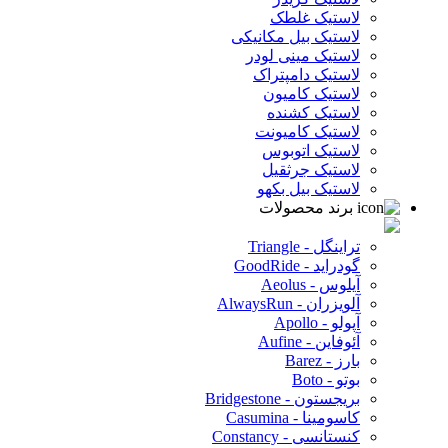
لاستیک غلطک
لاستیک بیل مکانیکی
لاستیک مینی لودر
لاستیک دامپتراک
لاستیک کامیون
لاستیک کشنده
لاستیک کامیونت
لاستیک اتوبوس
لاستیک جرثقیل
لاستیک بیل بکهو
برند محصولات
تراینگل - Triangle
گودراید - GoodRide
آیلوس - Aeolus
آلویزران - AlwaysRun
آپولو - Apollo
آئوفاین - Aufine
بارز - Barez
بوتو - Boto
بریجستون - Bridgestone
کاسومینا - Casumina
کنستانسی - Constancy