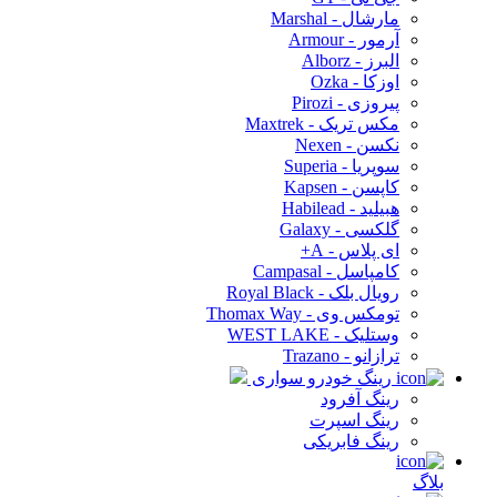
مارشال - Marshal
آرمور - Armour
البرز - Alborz
اوزکا - Ozka
پیروزی - Pirozi
مکس تریک - Maxtrek
نکسن - Nexen
سوپریا - Superia
کاپسن - Kapsen
هبیلید - Habilead
گلکسی - Galaxy
ای پلاس - A+
کامپاسل - Campasal
رویال بلک - Royal Black
تومکس وی - Thomax Way
وستلیک - WEST LAKE
ترازانو - Trazano
رینگ خودرو سواری
رینگ آفرود
رینگ اسپرت
رینگ فابریکی
بلاگ