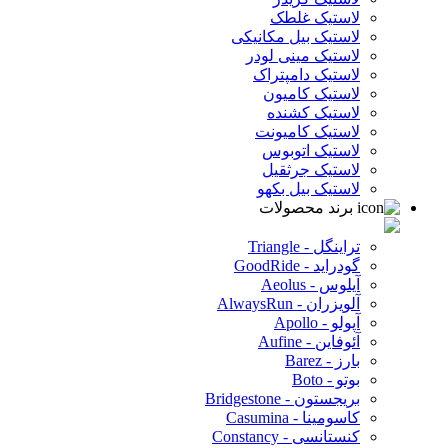
لاستیک غلطک
لاستیک بیل مکانیکی
لاستیک مینی لودر
لاستیک دامپتراک
لاستیک کامیون
لاستیک کشنده
لاستیک کامیونت
لاستیک اتوبوس
لاستیک جرثقیل
لاستیک بیل بکهو
برند محصولات
تراینگل - Triangle
گودراید - GoodRide
آیلوس - Aeolus
آلویزران - AlwaysRun
آپولو - Apollo
آئوفاین - Aufine
بارز - Barez
بوتو - Boto
بریجستون - Bridgestone
کاسومینا - Casumina
کنستانسی - Constancy