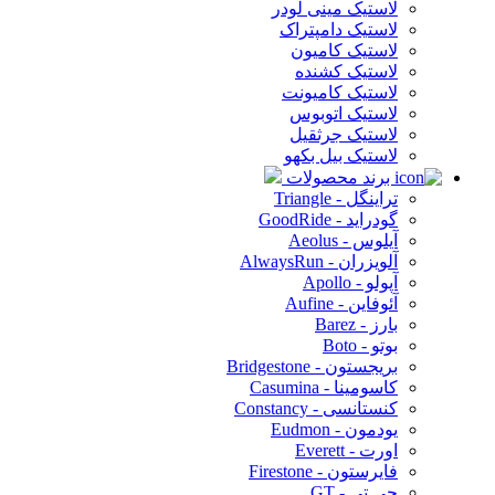
لاستیک مینی لودر
لاستیک دامپتراک
لاستیک کامیون
لاستیک کشنده
لاستیک کامیونت
لاستیک اتوبوس
لاستیک جرثقیل
لاستیک بیل بکهو
برند محصولات
تراینگل - Triangle
گودراید - GoodRide
آیلوس - Aeolus
آلویزران - AlwaysRun
آپولو - Apollo
آئوفاین - Aufine
بارز - Barez
بوتو - Boto
بریجستون - Bridgestone
کاسومینا - Casumina
کنستانسی - Constancy
یودمون - Eudmon
اورت - Everett
فایرستون - Firestone
جی تی - GT