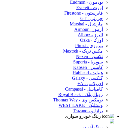
یودمون - Eudmon
اورت - Everett
فایرستون - Firestone
جی تی - GT
مارشال - Marshal
آرمور - Armour
البرز - Alborz
اوزکا - Ozka
پیروزی - Pirozi
مکس تریک - Maxtrek
نکسن - Nexen
سوپریا - Superia
کاپسن - Kapsen
هبیلید - Habilead
گلکسی - Galaxy
ای پلاس - A+
کامپاسل - Campasal
رویال بلک - Royal Black
تومکس وی - Thomax Way
وستلیک - WEST LAKE
ترازانو - Trazano
رینگ خودرو سواری
رینگ آفرود