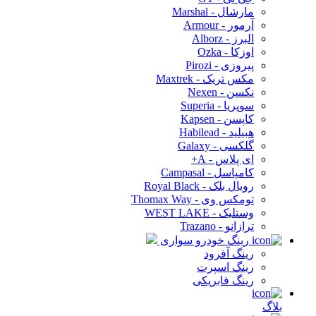
مارشال - Marshal
آرمور - Armour
البرز - Alborz
اوزکا - Ozka
پیروزی - Pirozi
مکس تریک - Maxtrek
نکسن - Nexen
سوپریا - Superia
کاپسن - Kapsen
هبیلید - Habilead
گلکسی - Galaxy
ای پلاس - A+
کامپاسل - Campasal
رویال بلک - Royal Black
تومکس وی - Thomax Way
وستلیک - WEST LAKE
ترازانو - Trazano
رینگ خودرو سواری
رینگ آفرود
رینگ اسپرت
رینگ فابریکی
بلاگ