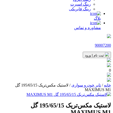
رینگ اسپرت
رینگ فابریکی
بلاگ
مشاوره و تماس
90007200
ثبت نام | ورود
0
خانه
/
تایر خودرو سواری
/ لاستیک مکس‌تریک 195/65/15 گل
MAXIMUS M1
لاستیک مکس‌تریک 195/65/15 گل
MAXIMUS M1