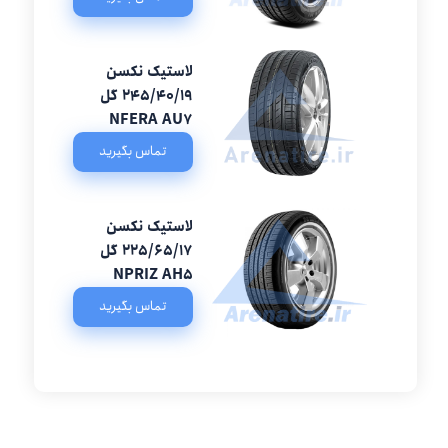
لاستیک نکسن
245/40/19 گل
NFERA AU7
تماس بگیرید
لاستیک نکسن
225/65/17 گل
NPRIZ AH5
تماس بگیرید