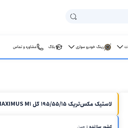
ت
رینگ خودرو سواری
بلاگ
مشاوره و تماس
لاستیک مکس‌تریک 195/55/15 گل MAXIMUS M1
کشور سازنده :
چین