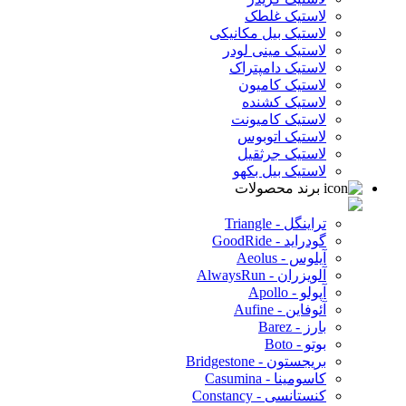
لاستیک غلطک
لاستیک بیل مکانیکی
لاستیک مینی لودر
لاستیک دامپتراک
لاستیک کامیون
لاستیک کشنده
لاستیک کامیونت
لاستیک اتوبوس
لاستیک جرثقیل
لاستیک بیل بکهو
برند محصولات
تراینگل - Triangle
گودراید - GoodRide
آیلوس - Aeolus
آلویزران - AlwaysRun
آپولو - Apollo
آئوفاین - Aufine
بارز - Barez
بوتو - Boto
بریجستون - Bridgestone
کاسومینا - Casumina
کنستانسی - Constancy