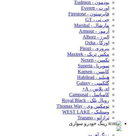
یودمون - Eudmon
اورت - Everett
فایرستون - Firestone
جی تی - GT
مارشال - Marshal
آرمور - Armour
البرز - Alborz
اوزکا - Ozka
پیروزی - Pirozi
مکس تریک - Maxtrek
نکسن - Nexen
سوپریا - Superia
کاپسن - Kapsen
هبیلید - Habilead
گلکسی - Galaxy
ای پلاس - A+
کامپاسل - Campasal
رویال بلک - Royal Black
تومکس وی - Thomax Way
وستلیک - WEST LAKE
ترازانو - Trazano
رینگ خودرو سواری
رینگ آفرود