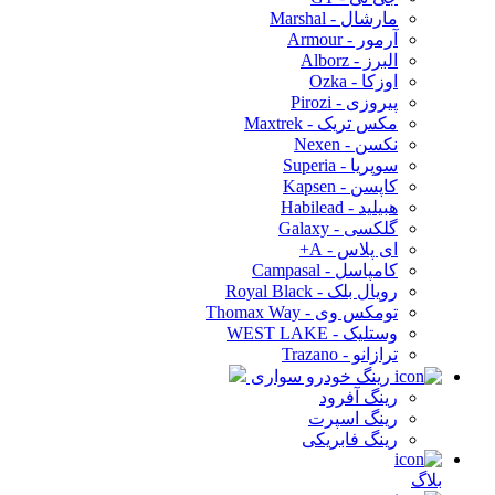
مارشال - Marshal
آرمور - Armour
البرز - Alborz
اوزکا - Ozka
پیروزی - Pirozi
مکس تریک - Maxtrek
نکسن - Nexen
سوپریا - Superia
کاپسن - Kapsen
هبیلید - Habilead
گلکسی - Galaxy
ای پلاس - A+
کامپاسل - Campasal
رویال بلک - Royal Black
تومکس وی - Thomax Way
وستلیک - WEST LAKE
ترازانو - Trazano
رینگ خودرو سواری
رینگ آفرود
رینگ اسپرت
رینگ فابریکی
بلاگ