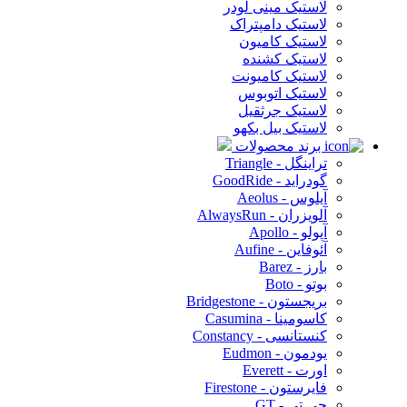
لاستیک مینی لودر
لاستیک دامپتراک
لاستیک کامیون
لاستیک کشنده
لاستیک کامیونت
لاستیک اتوبوس
لاستیک جرثقیل
لاستیک بیل بکهو
برند محصولات
تراینگل - Triangle
گودراید - GoodRide
آیلوس - Aeolus
آلویزران - AlwaysRun
آپولو - Apollo
آئوفاین - Aufine
بارز - Barez
بوتو - Boto
بریجستون - Bridgestone
کاسومینا - Casumina
کنستانسی - Constancy
یودمون - Eudmon
اورت - Everett
فایرستون - Firestone
جی تی - GT