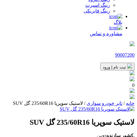
رینگ اسپرت
رینگ فابریکی
بلاگ
مشاوره و تماس
90007200
ثبت نام | ورود
0
خانه
/
تایر خودرو سواری
/ لاستیک سوپریا 235/60R16 گل SUV
لاستیک سوپریا 235/60R16 گل SUV
.کشور سازنده:
چین