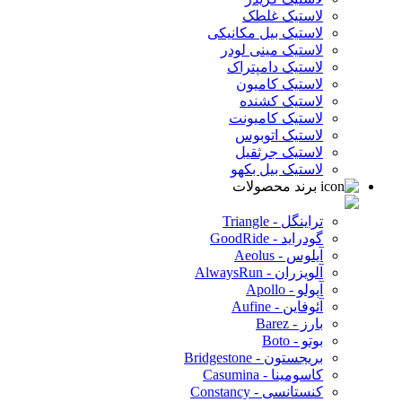
لاستیک غلطک
لاستیک بیل مکانیکی
لاستیک مینی لودر
لاستیک دامپتراک
لاستیک کامیون
لاستیک کشنده
لاستیک کامیونت
لاستیک اتوبوس
لاستیک جرثقیل
لاستیک بیل بکهو
برند محصولات
تراینگل - Triangle
گودراید - GoodRide
آیلوس - Aeolus
آلویزران - AlwaysRun
آپولو - Apollo
آئوفاین - Aufine
بارز - Barez
بوتو - Boto
بریجستون - Bridgestone
کاسومینا - Casumina
کنستانسی - Constancy