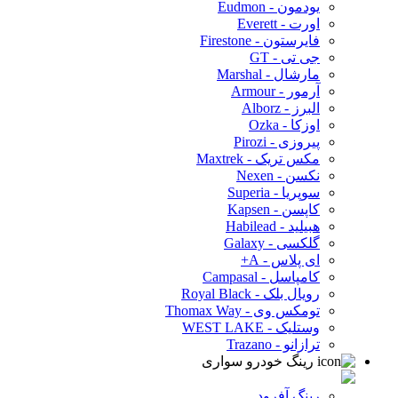
یودمون - Eudmon
اورت - Everett
فایرستون - Firestone
جی تی - GT
مارشال - Marshal
آرمور - Armour
البرز - Alborz
اوزکا - Ozka
پیروزی - Pirozi
مکس تریک - Maxtrek
نکسن - Nexen
سوپریا - Superia
کاپسن - Kapsen
هبیلید - Habilead
گلکسی - Galaxy
ای پلاس - A+
کامپاسل - Campasal
رویال بلک - Royal Black
تومکس وی - Thomax Way
وستلیک - WEST LAKE
ترازانو - Trazano
رینگ خودرو سواری
رینگ آفرود