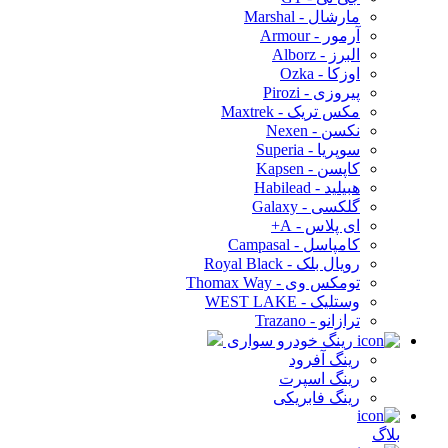
مارشال - Marshal
آرمور - Armour
البرز - Alborz
اوزکا - Ozka
پیروزی - Pirozi
مکس تریک - Maxtrek
نکسن - Nexen
سوپریا - Superia
کاپسن - Kapsen
هبیلید - Habilead
گلکسی - Galaxy
ای پلاس - A+
کامپاسل - Campasal
رویال بلک - Royal Black
تومکس وی - Thomax Way
وستلیک - WEST LAKE
ترازانو - Trazano
رینگ خودرو سواری
رینگ آفرود
رینگ اسپرت
رینگ فابریکی
بلاگ