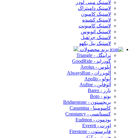
لاستیک مینی لودر
لاستیک دامپتراک
لاستیک کامیون
لاستیک کشنده
لاستیک کامیونت
لاستیک اتوبوس
لاستیک جرثقیل
لاستیک بیل بکهو
برند محصولات
تراینگل - Triangle
گودراید - GoodRide
آیلوس - Aeolus
آلویزران - AlwaysRun
آپولو - Apollo
آئوفاین - Aufine
بارز - Barez
بوتو - Boto
بریجستون - Bridgestone
کاسومینا - Casumina
کنستانسی - Constancy
یودمون - Eudmon
اورت - Everett
فایرستون - Firestone
جی تی - GT