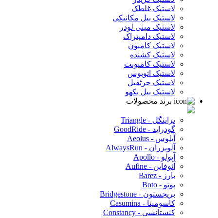
لاستیک غلطک
لاستیک بیل مکانیکی
لاستیک مینی لودر
لاستیک دامپتراک
لاستیک کامیون
لاستیک کشنده
لاستیک کامیونت
لاستیک اتوبوس
لاستیک جرثقیل
لاستیک بیل بکهو
برند محصولات
تراینگل - Triangle
گودراید - GoodRide
آیلوس - Aeolus
آلویزران - AlwaysRun
آپولو - Apollo
آئوفاین - Aufine
بارز - Barez
بوتو - Boto
بریجستون - Bridgestone
کاسومینا - Casumina
کنستانسی - Constancy