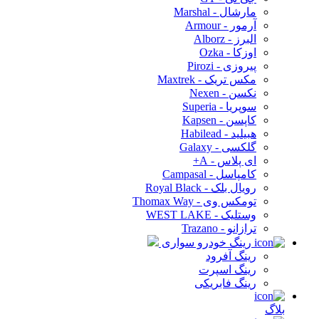
مارشال - Marshal
آرمور - Armour
البرز - Alborz
اوزکا - Ozka
پیروزی - Pirozi
مکس تریک - Maxtrek
نکسن - Nexen
سوپریا - Superia
کاپسن - Kapsen
هبیلید - Habilead
گلکسی - Galaxy
ای پلاس - A+
کامپاسل - Campasal
رویال بلک - Royal Black
تومکس وی - Thomax Way
وستلیک - WEST LAKE
ترازانو - Trazano
رینگ خودرو سواری
رینگ آفرود
رینگ اسپرت
رینگ فابریکی
بلاگ