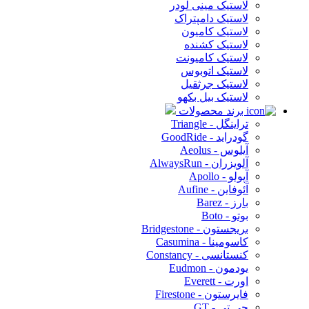
لاستیک مینی لودر
لاستیک دامپتراک
لاستیک کامیون
لاستیک کشنده
لاستیک کامیونت
لاستیک اتوبوس
لاستیک جرثقیل
لاستیک بیل بکهو
برند محصولات
تراینگل - Triangle
گودراید - GoodRide
آیلوس - Aeolus
آلویزران - AlwaysRun
آپولو - Apollo
آئوفاین - Aufine
بارز - Barez
بوتو - Boto
بریجستون - Bridgestone
کاسومینا - Casumina
کنستانسی - Constancy
یودمون - Eudmon
اورت - Everett
فایرستون - Firestone
جی تی - GT