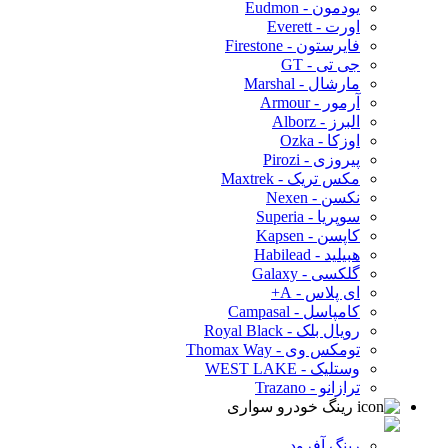
یودمون - Eudmon
اورت - Everett
فایرستون - Firestone
جی تی - GT
مارشال - Marshal
آرمور - Armour
البرز - Alborz
اوزکا - Ozka
پیروزی - Pirozi
مکس تریک - Maxtrek
نکسن - Nexen
سوپریا - Superia
کاپسن - Kapsen
هبیلید - Habilead
گلکسی - Galaxy
ای پلاس - A+
کامپاسل - Campasal
رویال بلک - Royal Black
تومکس وی - Thomax Way
وستلیک - WEST LAKE
ترازانو - Trazano
رینگ خودرو سواری
رینگ آفرود