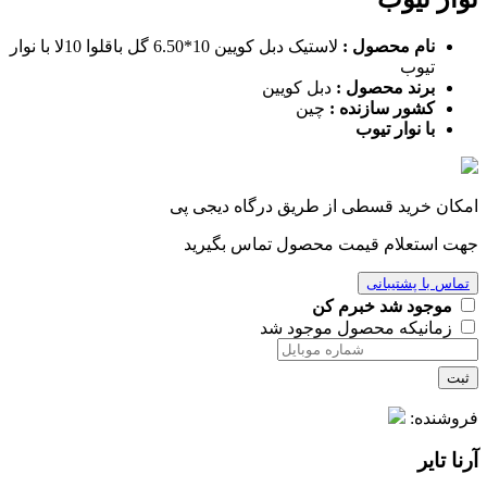
نام محصول :
لاستیک دبل کویین 10*6.50 گل باقلوا 10لا با نوار
تیوب
برند محصول :
دبل کویین
کشور سازنده :
چین
با نوار تیوب
امکان خرید قسطی از طریق درگاه دیجی پی
جهت استعلام قیمت محصول تماس بگیرید
تماس با پشتیبانی
موجود شد خبرم کن
زمانیکه محصول موجود شد
ثبت
فروشنده:
آرنا تایر