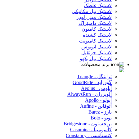
لاستیک غلطک
لاستیک بیل مکانیکی
لاستیک مینی لودر
لاستیک دامپتراک
لاستیک کامیون
لاستیک کشنده
لاستیک کامیونت
لاستیک اتوبوس
لاستیک جرثقیل
لاستیک بیل بکهو
برند محصولات
تراینگل - Triangle
گودراید - GoodRide
آیلوس - Aeolus
آلویزران - AlwaysRun
آپولو - Apollo
آئوفاین - Aufine
بارز - Barez
بوتو - Boto
بریجستون - Bridgestone
کاسومینا - Casumina
کنستانسی - Constancy