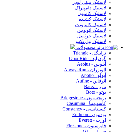
لاستیک مینی لودر
لاستیک دامپتراک
لاستیک کامیون
لاستیک کشنده
لاستیک کامیونت
لاستیک اتوبوس
لاستیک جرثقیل
لاستیک بیل بکهو
برند محصولات
تراینگل - Triangle
گودراید - GoodRide
آیلوس - Aeolus
آلویزران - AlwaysRun
آپولو - Apollo
آئوفاین - Aufine
بارز - Barez
بوتو - Boto
بریجستون - Bridgestone
کاسومینا - Casumina
کنستانسی - Constancy
یودمون - Eudmon
اورت - Everett
فایرستون - Firestone
جی تی - GT