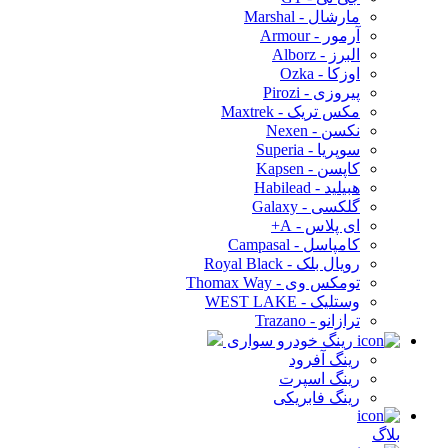
مارشال - Marshal
آرمور - Armour
البرز - Alborz
اوزکا - Ozka
پیروزی - Pirozi
مکس تریک - Maxtrek
نکسن - Nexen
سوپریا - Superia
کاپسن - Kapsen
هبیلید - Habilead
گلکسی - Galaxy
ای پلاس - A+
کامپاسل - Campasal
رویال بلک - Royal Black
تومکس وی - Thomax Way
وستلیک - WEST LAKE
ترازانو - Trazano
رینگ خودرو سواری
رینگ آفرود
رینگ اسپرت
رینگ فابریکی
بلاگ