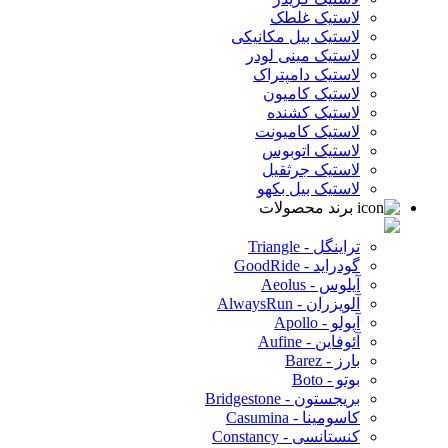
لاستیک غلطک
لاستیک بیل مکانیکی
لاستیک مینی لودر
لاستیک دامپتراک
لاستیک کامیون
لاستیک کشنده
لاستیک کامیونت
لاستیک اتوبوس
لاستیک جرثقیل
لاستیک بیل بکهو
برند محصولات
تراینگل - Triangle
گودراید - GoodRide
آیلوس - Aeolus
آلویزران - AlwaysRun
آپولو - Apollo
آئوفاین - Aufine
بارز - Barez
بوتو - Boto
بریجستون - Bridgestone
کاسومینا - Casumina
کنستانسی - Constancy