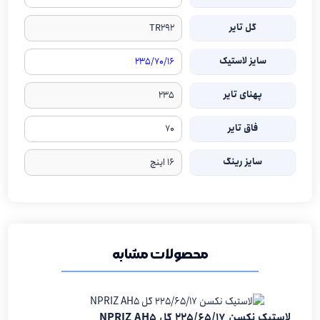
گل تایر
TR292
سایز لاستیک
۲۳۵/۷۰/۱۶
پهنای تایر
۲۳۵
فاق تایر
۷۰
سایز رینگ
۱۶ اینچ
محصولات مشابه
لاستیک نکسن 225/65/17 گل NPRIZ AH5
لاستیک نکسن R18