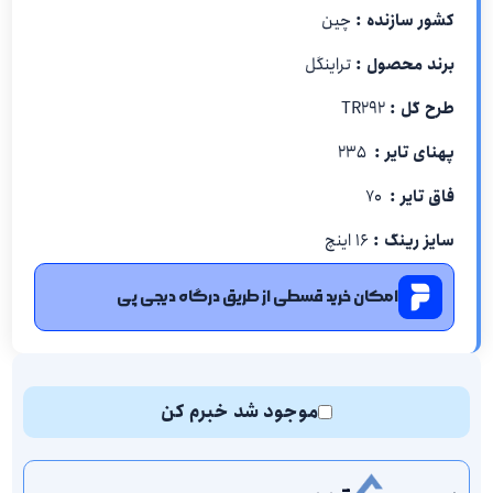
کشور سازنده :
چین
برند محصول :
تراینگل
طرح گل :
TR292
پهنای تایر :
۲۳۵
فاق تایر :
۷۰
سایز رینگ :
۱۶ اینچ
امکان خرید قسطی از طریق درگاه دیجی پی
موجود شد خبرم کن