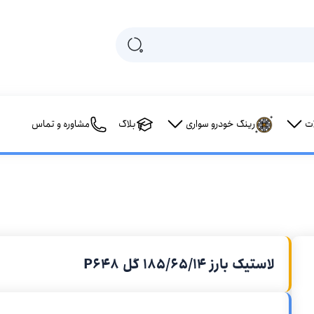
ت
رینگ خودرو سواری
بلاگ
مشاوره و تماس
لاستیک بارز 185/65/14 گل P648