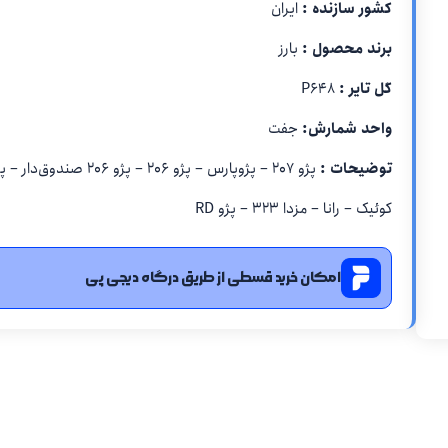
کشور سازنده :
ایران
برند محصول :
بارز
گل تایر :
P648
واحد شمارش:
جفت
توضیحات :
کوئیک – رانا – مزدا ۳۲۳ – پژو RD
امکان خرید قسطی از طریق درگاه دیجی پی