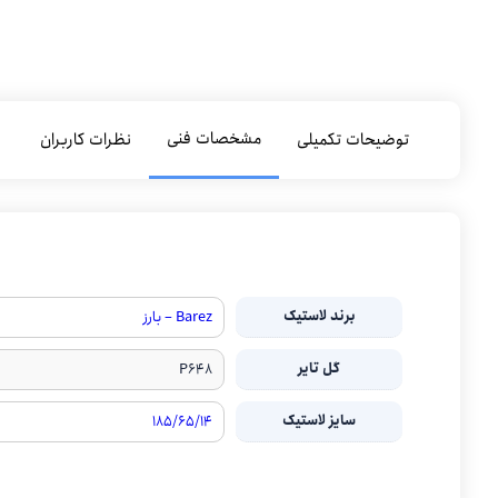
مشخصات فنی
توضیحات تکمیلی
نظرات کاربران
برند لاستیک
Barez – بارز
گل تایر
P648
سایز لاستیک
۱۸۵/۶۵/۱۴