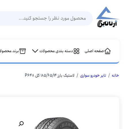
Products
search
صفحه اصلی
دسته بندی محصولات
برند محصولا
خانه
/
تایر خودرو سواری
/ لاستیک بارز 185/65/14 گل P648