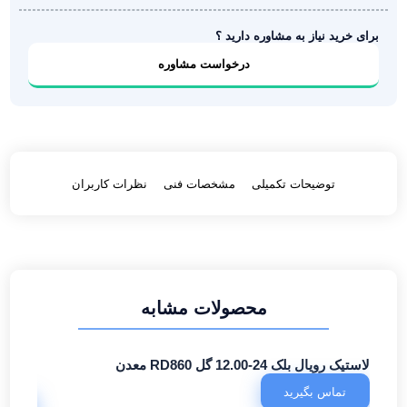
برای خرید نیاز به مشاوره دارید ؟
درخواست مشاوره
توضیحات تکمیلی
مشخصات فنی
نظرات کاربران
محصولات مشابه
لاستیک رویال بلک 24-12.00 گل RD860 معدن
لاستیک جویاس 24-00
تماس بگیرید
تما