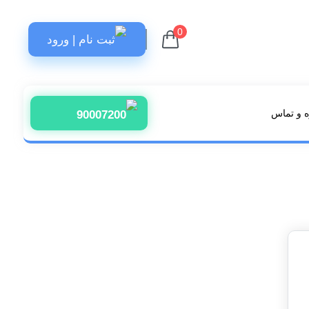
0
ثبت نام | ورود
 و تماس
90007200