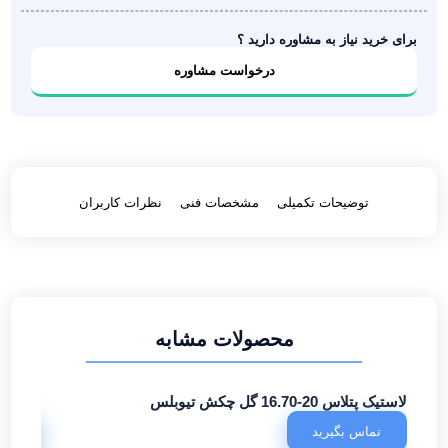
برای خرید نیاز به مشاوره دارید ؟
درخواست مشاوره
توضیحات تکمیلی
مشخصات فنی
نظرات کاربران
محصولات مشابه
لاستیک پتلاس 20-16.70 گل چکش تیوبلس
لاستیک 385/65/22.5 وین استار 20لا 
تماس بگیرید
تما