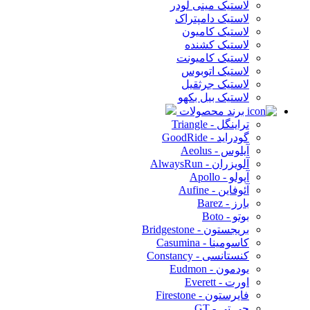
لاستیک مینی لودر
لاستیک دامپتراک
لاستیک کامیون
لاستیک کشنده
لاستیک کامیونت
لاستیک اتوبوس
لاستیک جرثقیل
لاستیک بیل بکهو
برند محصولات
تراینگل - Triangle
گودراید - GoodRide
آیلوس - Aeolus
آلویزران - AlwaysRun
آپولو - Apollo
آئوفاین - Aufine
بارز - Barez
بوتو - Boto
بریجستون - Bridgestone
کاسومینا - Casumina
کنستانسی - Constancy
یودمون - Eudmon
اورت - Everett
فایرستون - Firestone
جی تی - GT