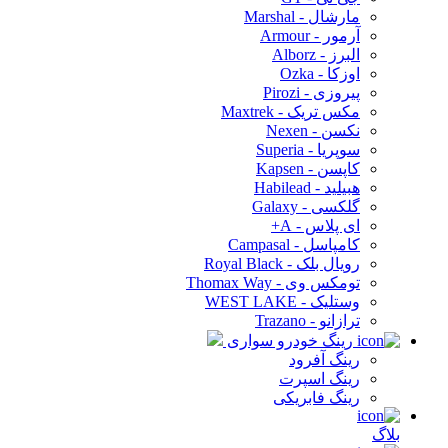
مارشال - Marshal
آرمور - Armour
البرز - Alborz
اوزکا - Ozka
پیروزی - Pirozi
مکس تریک - Maxtrek
نکسن - Nexen
سوپریا - Superia
کاپسن - Kapsen
هبیلید - Habilead
گلکسی - Galaxy
ای پلاس - A+
کامپاسل - Campasal
رویال بلک - Royal Black
تومکس وی - Thomax Way
وستلیک - WEST LAKE
ترازانو - Trazano
رینگ خودرو سواری
رینگ آفرود
رینگ اسپرت
رینگ فابریکی
بلاگ