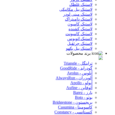
لاستیک غلطک
لاستیک بیل مکانیکی
لاستیک مینی لودر
لاستیک دامپتراک
لاستیک کامیون
لاستیک کشنده
لاستیک کامیونت
لاستیک اتوبوس
لاستیک جرثقیل
لاستیک بیل بکهو
برند محصولات
تراینگل - Triangle
گودراید - GoodRide
آیلوس - Aeolus
آلویزران - AlwaysRun
آپولو - Apollo
آئوفاین - Aufine
بارز - Barez
بوتو - Boto
بریجستون - Bridgestone
کاسومینا - Casumina
کنستانسی - Constancy