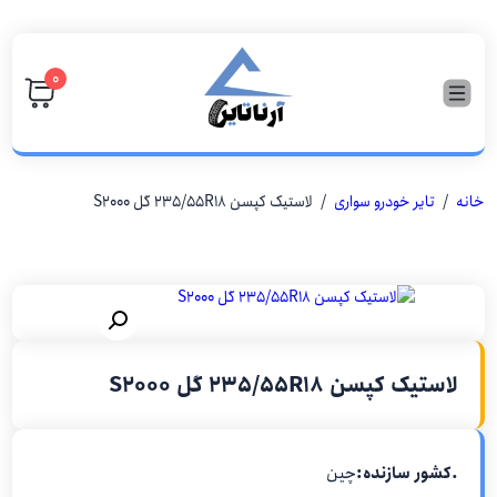
۰
خانه
/
تایر خودرو سواری
/ لاستیک کپسن 235/55R18 گل S2000
لاستیک کپسن 235/55R18 گل S2000
.کشور سازنده:
چین