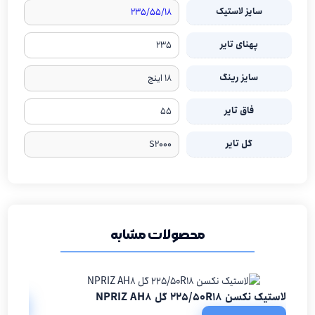
سایز لاستیک
۲۳۵/۵۵/۱۸
پهنای تایر
۲۳۵
سایز رینگ
۱۸ اینچ
فاق تایر
۵۵
گل تایر
S2000
محصولات مشابه
لاستیک نکسن 0/19
لاستیک نکسن 225/50R18 گل NPRIZ AH8
تما