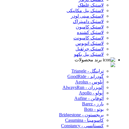
لاستیک غلطک
لاستیک بیل مکانیکی
لاستیک مینی لودر
لاستیک دامپتراک
لاستیک کامیون
لاستیک کشنده
لاستیک کامیونت
لاستیک اتوبوس
لاستیک جرثقیل
لاستیک بیل بکهو
برند محصولات
تراینگل - Triangle
گودراید - GoodRide
آیلوس - Aeolus
آلویزران - AlwaysRun
آپولو - Apollo
آئوفاین - Aufine
بارز - Barez
بوتو - Boto
بریجستون - Bridgestone
کاسومینا - Casumina
کنستانسی - Constancy