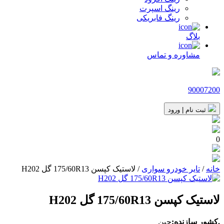
رینگ اسپرت
رینگ فابریکی
بلاگ
مشاوره و تماس
90007200
ثبت نام | ورود
0
خانه
/
تایر خودرو سواری
/ لاستیک کپسن 175/60R13 گل H202
لاستیک کپسن 175/60R13 گل H202
.کشور سازنده:
چین