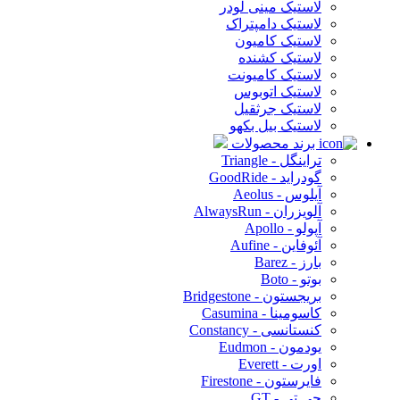
لاستیک مینی لودر
لاستیک دامپتراک
لاستیک کامیون
لاستیک کشنده
لاستیک کامیونت
لاستیک اتوبوس
لاستیک جرثقیل
لاستیک بیل بکهو
برند محصولات
تراینگل - Triangle
گودراید - GoodRide
آیلوس - Aeolus
آلویزران - AlwaysRun
آپولو - Apollo
آئوفاین - Aufine
بارز - Barez
بوتو - Boto
بریجستون - Bridgestone
کاسومینا - Casumina
کنستانسی - Constancy
یودمون - Eudmon
اورت - Everett
فایرستون - Firestone
جی تی - GT