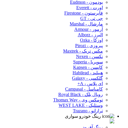
یودمون - Eudmon
اورت - Everett
فایرستون - Firestone
جی تی - GT
مارشال - Marshal
آرمور - Armour
البرز - Alborz
اوزکا - Ozka
پیروزی - Pirozi
مکس تریک - Maxtrek
نکسن - Nexen
سوپریا - Superia
کاپسن - Kapsen
هبیلید - Habilead
گلکسی - Galaxy
ای پلاس - A+
کامپاسل - Campasal
رویال بلک - Royal Black
تومکس وی - Thomax Way
وستلیک - WEST LAKE
ترازانو - Trazano
رینگ خودرو سواری
رینگ آفرود