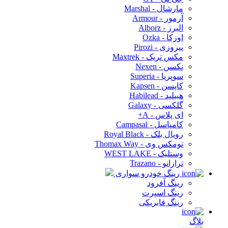
مارشال - Marshal
آرمور - Armour
البرز - Alborz
اوزکا - Ozka
پیروزی - Pirozi
مکس تریک - Maxtrek
نکسن - Nexen
سوپریا - Superia
کاپسن - Kapsen
هبیلید - Habilead
گلکسی - Galaxy
ای پلاس - A+
کامپاسل - Campasal
رویال بلک - Royal Black
تومکس وی - Thomax Way
وستلیک - WEST LAKE
ترازانو - Trazano
رینگ خودرو سواری
رینگ آفرود
رینگ اسپرت
رینگ فابریکی
بلاگ