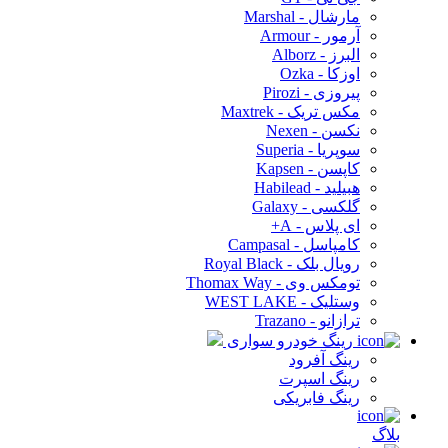
مارشال - Marshal
آرمور - Armour
البرز - Alborz
اوزکا - Ozka
پیروزی - Pirozi
مکس تریک - Maxtrek
نکسن - Nexen
سوپریا - Superia
کاپسن - Kapsen
هبیلید - Habilead
گلکسی - Galaxy
ای پلاس - A+
کامپاسل - Campasal
رویال بلک - Royal Black
تومکس وی - Thomax Way
وستلیک - WEST LAKE
ترازانو - Trazano
رینگ خودرو سواری
رینگ آفرود
رینگ اسپرت
رینگ فابریکی
بلاگ