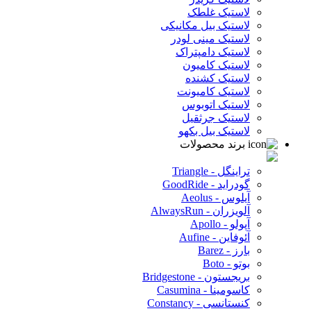
لاستیک غلطک
لاستیک بیل مکانیکی
لاستیک مینی لودر
لاستیک دامپتراک
لاستیک کامیون
لاستیک کشنده
لاستیک کامیونت
لاستیک اتوبوس
لاستیک جرثقیل
لاستیک بیل بکهو
برند محصولات
تراینگل - Triangle
گودراید - GoodRide
آیلوس - Aeolus
آلویزران - AlwaysRun
آپولو - Apollo
آئوفاین - Aufine
بارز - Barez
بوتو - Boto
بریجستون - Bridgestone
کاسومینا - Casumina
کنستانسی - Constancy