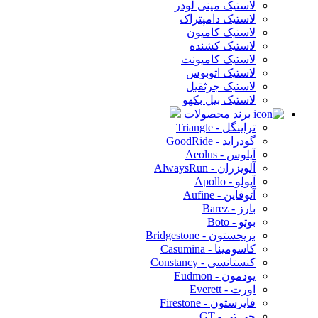
لاستیک مینی لودر
لاستیک دامپتراک
لاستیک کامیون
لاستیک کشنده
لاستیک کامیونت
لاستیک اتوبوس
لاستیک جرثقیل
لاستیک بیل بکهو
برند محصولات
تراینگل - Triangle
گودراید - GoodRide
آیلوس - Aeolus
آلویزران - AlwaysRun
آپولو - Apollo
آئوفاین - Aufine
بارز - Barez
بوتو - Boto
بریجستون - Bridgestone
کاسومینا - Casumina
کنستانسی - Constancy
یودمون - Eudmon
اورت - Everett
فایرستون - Firestone
جی تی - GT