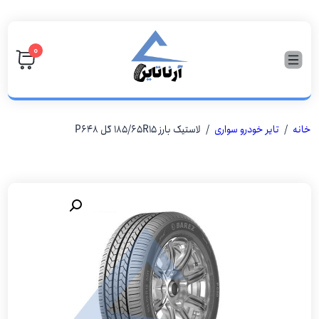
۰
خانه
/
تایر خودرو سواری
/ لاستیک بارز 185/65R15 گل P648