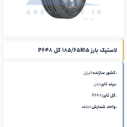
لاستیک بارز 185/65R15 گل P648
.کشور سازنده:
ایران
.برند تایر:
بارز
.گل تایر:
P648
.واحد شمارش:
حلقه