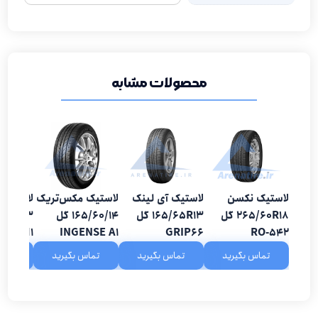
محصولات مشابه
لاستیک نکسن
لاستیک آی لینک
لاستیک مکس‌تریک
لاستیک 
265/60R18 گل
165/65R13 گل
165/60/14 گل
MUS M1
INGENSE A1
GRIP66
RO-542
تماس بگیرید
تماس بگیرید
تماس بگیرید
تماس