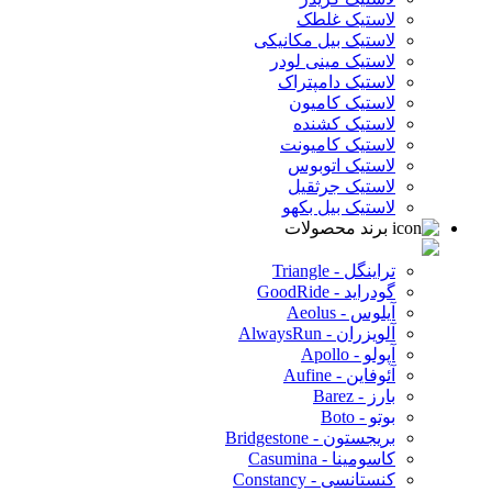
لاستیک غلطک
لاستیک بیل مکانیکی
لاستیک مینی لودر
لاستیک دامپتراک
لاستیک کامیون
لاستیک کشنده
لاستیک کامیونت
لاستیک اتوبوس
لاستیک جرثقیل
لاستیک بیل بکهو
برند محصولات
تراینگل - Triangle
گودراید - GoodRide
آیلوس - Aeolus
آلویزران - AlwaysRun
آپولو - Apollo
آئوفاین - Aufine
بارز - Barez
بوتو - Boto
بریجستون - Bridgestone
کاسومینا - Casumina
کنستانسی - Constancy