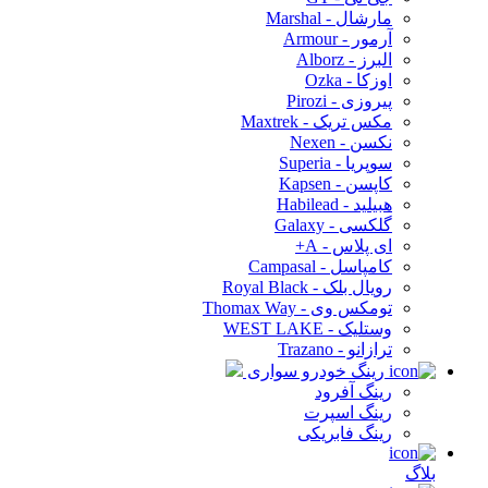
مارشال - Marshal
آرمور - Armour
البرز - Alborz
اوزکا - Ozka
پیروزی - Pirozi
مکس تریک - Maxtrek
نکسن - Nexen
سوپریا - Superia
کاپسن - Kapsen
هبیلید - Habilead
گلکسی - Galaxy
ای پلاس - A+
کامپاسل - Campasal
رویال بلک - Royal Black
تومکس وی - Thomax Way
وستلیک - WEST LAKE
ترازانو - Trazano
رینگ خودرو سواری
رینگ آفرود
رینگ اسپرت
رینگ فابریکی
بلاگ