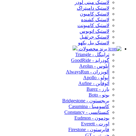
لاستیک مینی لودر
لاستیک دامپتراک
لاستیک کامیون
لاستیک کشنده
لاستیک کامیونت
لاستیک اتوبوس
لاستیک جرثقیل
لاستیک بیل بکهو
برند محصولات
تراینگل - Triangle
گودراید - GoodRide
آیلوس - Aeolus
آلویزران - AlwaysRun
آپولو - Apollo
آئوفاین - Aufine
بارز - Barez
بوتو - Boto
بریجستون - Bridgestone
کاسومینا - Casumina
کنستانسی - Constancy
یودمون - Eudmon
اورت - Everett
فایرستون - Firestone
جی تی - GT