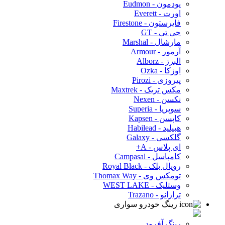
یودمون - Eudmon
اورت - Everett
فایرستون - Firestone
جی تی - GT
مارشال - Marshal
آرمور - Armour
البرز - Alborz
اوزکا - Ozka
پیروزی - Pirozi
مکس تریک - Maxtrek
نکسن - Nexen
سوپریا - Superia
کاپسن - Kapsen
هبیلید - Habilead
گلکسی - Galaxy
ای پلاس - A+
کامپاسل - Campasal
رویال بلک - Royal Black
تومکس وی - Thomax Way
وستلیک - WEST LAKE
ترازانو - Trazano
رینگ خودرو سواری
رینگ آفرود