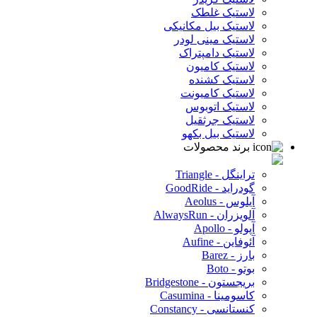
لاستیک غلطک
لاستیک بیل مکانیکی
لاستیک مینی لودر
لاستیک دامپتراک
لاستیک کامیون
لاستیک کشنده
لاستیک کامیونت
لاستیک اتوبوس
لاستیک جرثقیل
لاستیک بیل بکهو
برند محصولات
تراینگل - Triangle
گودراید - GoodRide
آیلوس - Aeolus
آلویزران - AlwaysRun
آپولو - Apollo
آئوفاین - Aufine
بارز - Barez
بوتو - Boto
بریجستون - Bridgestone
کاسومینا - Casumina
کنستانسی - Constancy