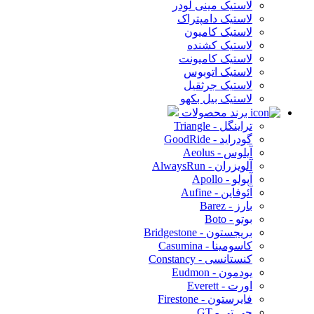
لاستیک مینی لودر
لاستیک دامپتراک
لاستیک کامیون
لاستیک کشنده
لاستیک کامیونت
لاستیک اتوبوس
لاستیک جرثقیل
لاستیک بیل بکهو
برند محصولات
تراینگل - Triangle
گودراید - GoodRide
آیلوس - Aeolus
آلویزران - AlwaysRun
آپولو - Apollo
آئوفاین - Aufine
بارز - Barez
بوتو - Boto
بریجستون - Bridgestone
کاسومینا - Casumina
کنستانسی - Constancy
یودمون - Eudmon
اورت - Everett
فایرستون - Firestone
جی تی - GT