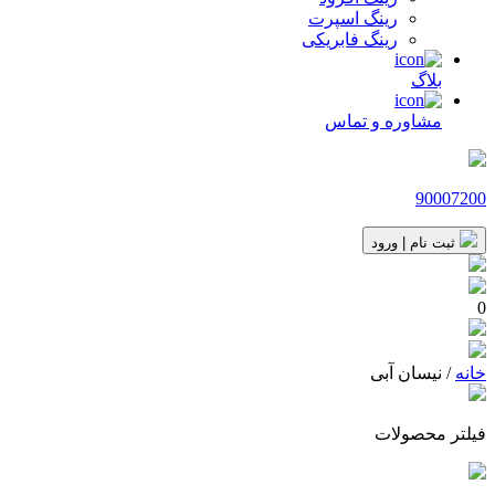
رینگ اسپرت
رینگ فابریکی
بلاگ
مشاوره و تماس
90007200
ثبت نام | ورود
0
خانه
/ نیسان آبی
فیلتر محصولات