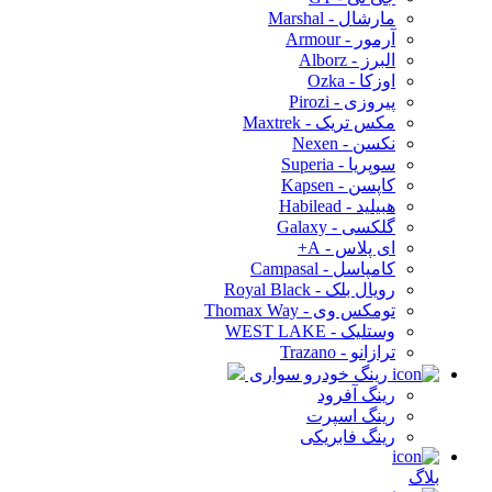
مارشال - Marshal
آرمور - Armour
البرز - Alborz
اوزکا - Ozka
پیروزی - Pirozi
مکس تریک - Maxtrek
نکسن - Nexen
سوپریا - Superia
کاپسن - Kapsen
هبیلید - Habilead
گلکسی - Galaxy
ای پلاس - A+
کامپاسل - Campasal
رویال بلک - Royal Black
تومکس وی - Thomax Way
وستلیک - WEST LAKE
ترازانو - Trazano
رینگ خودرو سواری
رینگ آفرود
رینگ اسپرت
رینگ فابریکی
بلاگ