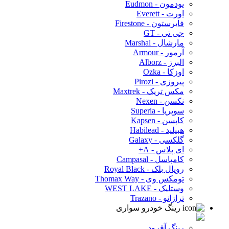
یودمون - Eudmon
اورت - Everett
فایرستون - Firestone
جی تی - GT
مارشال - Marshal
آرمور - Armour
البرز - Alborz
اوزکا - Ozka
پیروزی - Pirozi
مکس تریک - Maxtrek
نکسن - Nexen
سوپریا - Superia
کاپسن - Kapsen
هبیلید - Habilead
گلکسی - Galaxy
ای پلاس - A+
کامپاسل - Campasal
رویال بلک - Royal Black
تومکس وی - Thomax Way
وستلیک - WEST LAKE
ترازانو - Trazano
رینگ خودرو سواری
رینگ آفرود